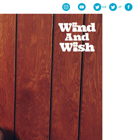
KR
JP