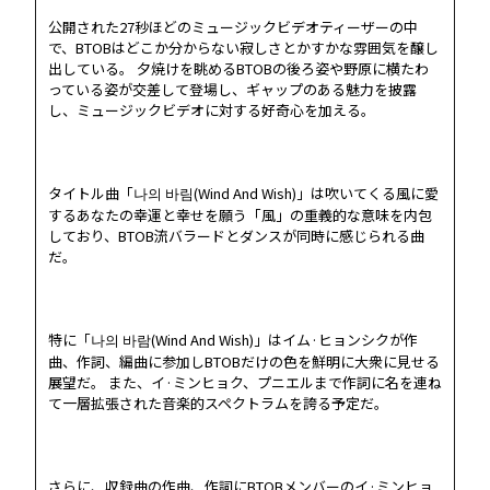
公開された27秒ほどのミュージックビデオティーザーの中
DISCOGRAPHY
で、BTOBはどこか分からない寂しさとかすかな雰囲気を醸し
出している。 夕焼けを眺めるBTOBの後ろ姿や野原に横たわ
っている姿が交差して登場し、ギャップのある魅力を披露
MELODY JAPAN
し、ミュージックビデオに対する好奇心を加える。
タイトル曲「나의 바림(Wind And Wish)」は吹いてくる風に愛
するあなたの幸運と幸せを願う「風」の重義的な意味を内包
しており、BTOB流バラードとダンスが同時に感じられる曲
だ。
特に「나의 바람(Wind And Wish)」はイム·ヒョンシクが作
曲、作詞、編曲に参加しBTOBだけの色を鮮明に大衆に見せる
展望だ。 また、イ·ミンヒョク、プニエルまで作詞に名を連ね
て一層拡張された音楽的スペクトラムを誇る予定だ。
さらに、収録曲の作曲、作詞にBTOBメンバーのイ·ミンヒョ