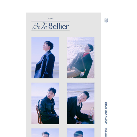
HOME
NEWS
PROFILE
SCHEDULE