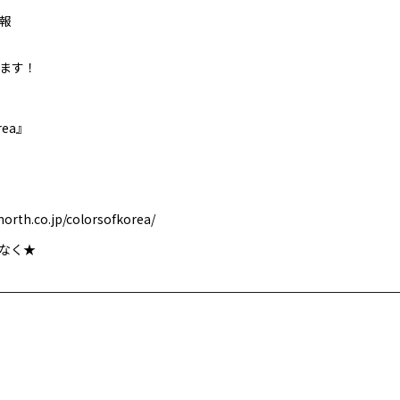
情報
ます！
rea』
orth.co.jp/colorsofkorea/
しなく★