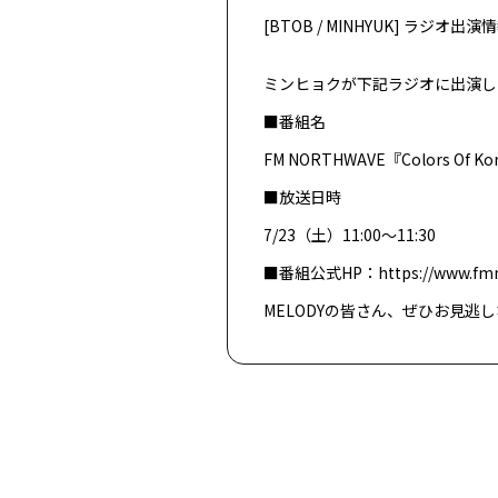
[BTOB / MINHYUK] ラジオ出演
ミンヒョクが下記ラジオに出演し
■番組名
FM NORTHWAVE『Colors Of Ko
■放送日時
7/23（土）11:00～11:30
■番組公式HP：
https://www.fmn
MELODYの皆さん、ぜひお見逃