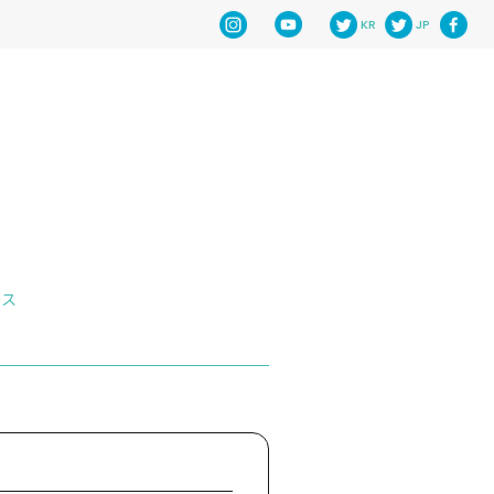
KR
JP
ース
HOME
NEWS