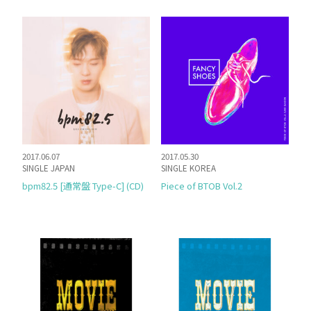
2017.06.07
2017.05.30
SINGLE JAPAN
SINGLE KOREA
bpm82.5 [通常盤 Type-C] (CD)
Piece of BTOB Vol.2
HOME
NEWS
PROFILE