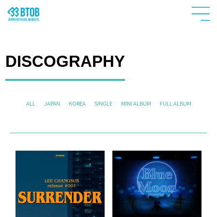
DISCOGRAPHY
ALL
JAPAN
KOREA
SINGLE
MINI ALBUM
FULL ALBUM