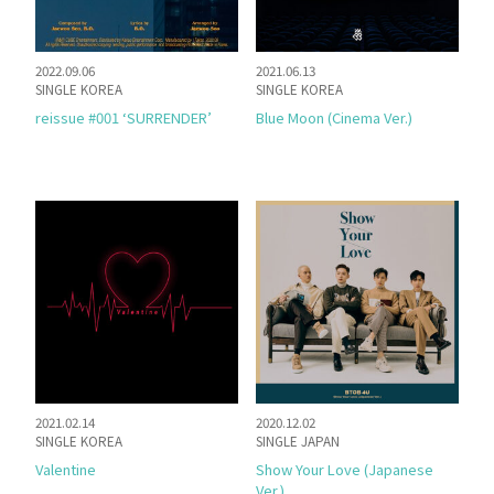
2022.09.06
2021.06.13
SINGLE KOREA
SINGLE KOREA
reissue #001 ‘SURRENDER’
Blue Moon (Cinema Ver.)
2021.02.14
2020.12.02
SINGLE KOREA
SINGLE JAPAN
Valentine
Show Your Love (Japanese
Ver.)