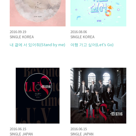
2016.09.19
2016.08.06
SINGLE KOREA
SINGLE KOREA
내 곁에 서 있어줘(Stand by me)
여행 가고 싶어(Let’s Go)
2016.06.15
2016.06.15
SINGLE JAPAN
SINGLE JAPAN