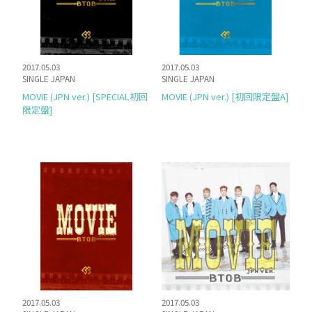
SCHEDULE
DISCOGRAPHY
2017.05.03
2017.05.03
SINGLE JAPAN
SINGLE JAPAN
MELODY JAPAN
MOVIE (JPN ver.) [SPECIAL初回
MOVIE (JPN ver.) [初回限定盤A]
限定盤]
2017.05.03
2017.05.03