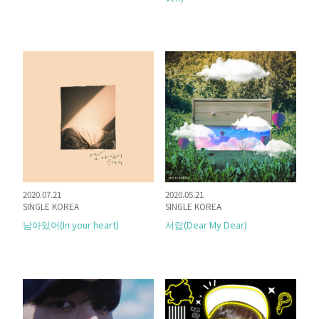
2020.07.21
2020.05.21
SINGLE KOREA
SINGLE KOREA
남아있어(In your heart)
서랍(Dear My Dear)