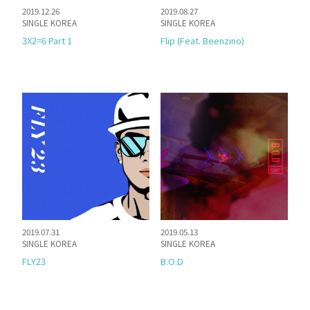
2019.12.26
2019.08.27
SINGLE KOREA
SINGLE KOREA
3X2=6 Part 1
Flip (Feat. Beenzino)
2019.07.31
2019.05.13
SINGLE KOREA
SINGLE KOREA
FLY23
B.O.D