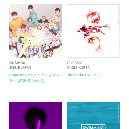
2017.08.30
2017.08.30
SINGLE JAPAN
SINGLE KOREA
Brand new days 〜どんな未来
Piece of BTOB Vol.6
を〜 [通常盤 Type-C]