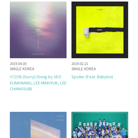
2019.04.05
2019.02.21
SINGLE KOREA
SINGLE KOREA
미안해 (Sorry) (Song by SEO
Spoiler (Feat. Babylon)
EUNKWANG, LEE MINHYUK, LEE
CHANGSUB)